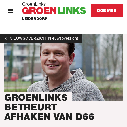
GroenLinks
DOE MEE
LEIDERDORP
HOME
NIEUWSOVERZICHT
Nieuwsoverzicht
STANDPUNTEN
KOM IN ACTIE
Onze mensen
Onze afdeling
GROENLINKS
BETREURT
Nieuws
AFHAKEN VAN D66
Agenda