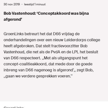
30 nov 2019
・
leestijd 1 minuut
Naar GroenLinks.nl
Bob Vastenhoud: ‘Conceptakkoord was bijna
afgerond’
MIJN GROENLINKS
GroenLinks betreurt het dat D66 vrijdag de
onderhandelingen over een nieuw Leiderdorps college
heeft afgebroken. Dat stelt fractievoorzitter Bob
Vastenhoud, die net als de PvdA en de LPL het besluit
van D66 respecteert. ,,Met als uitgangspunt het
concept-coalitieakkoord, dat mede door de goede
inbreng van D66 nagenoeg is afgerond’,, zegt Bob,
,,gaan we verdere gesprekken voeren.’’